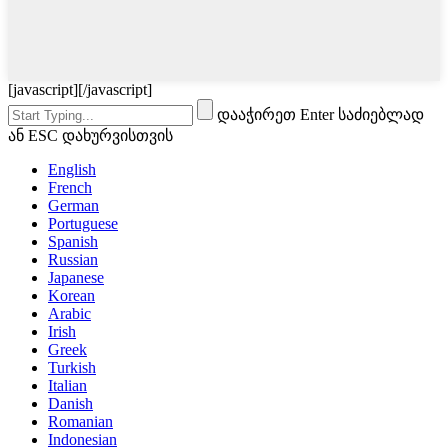
[javascript]
[/javascript]
დააჭირეთ Enter საძიებლად
ან ESC დახურვისთვის
English
French
German
Portuguese
Spanish
Russian
Japanese
Korean
Arabic
Irish
Greek
Turkish
Italian
Danish
Romanian
Indonesian