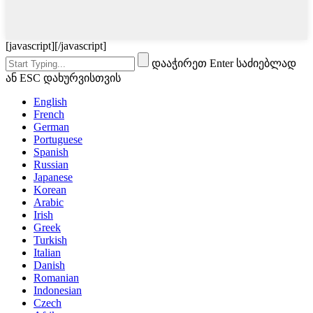
[javascript]
[/javascript]
დააჭირეთ Enter საძიებლად
ან ESC დახურვისთვის
English
French
German
Portuguese
Spanish
Russian
Japanese
Korean
Arabic
Irish
Greek
Turkish
Italian
Danish
Romanian
Indonesian
Czech